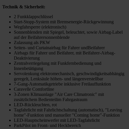
Technik & Sicherheit:
2 Funkklappschlüssel
Start-Stopp-System mit Bremsenergie-Rückgewinnung
Wegfahrsperre (elektronisch)
Sonnenblenden mit Spiegel, beleuchtet, sowie Airbag-Label
auf der Beifahrersonnenblende
Zulassung als PKW
Seiten- und Curtainairbag für Fahrer undBeifahrer
Airbags für Fahrer und Beifahrer, mit Beifahrer-Airbag-
Deaktivierung
Zentralverriegelung mit Funkfernbedienung und
Innenbetätigung
Servolenkung elektromechanisch, geschwindigkeitsabhängig
geregelt, Lenksäule höhen- und längenverstellbar
7-Gang-Automatikgetriebe inklusive Freilauffunktion
Caravelle Comfortline
3-Zonen Klimaanlage "Air Care Climatronic" mit
zusätzlichem Bedienteilim Fahrgastraum
LED-Rückleuchten, rot
Tagfahrlicht mit Fahrlichtschaltung (automatisch), "Leaving
home"-Funktion und manueller "Coming home"-Funktion
LED-Hauptscheinwerfer mit LED-Tagfahrlicht
ParkPilot im Front- und Heckbereich