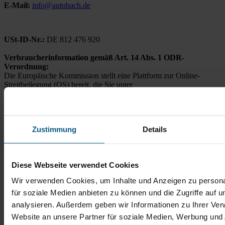
E-Mail:
info@autobach.de
USt-ID-Nr.:
DE 812 476 920
Verbraucherinformation gemäß Art. 14 Abs. 1 ODR-
Verordnung:
Die Europäische Kommission stellt eine Plattform zur Online-
Streitbeilegung (OS) bereit, die Sie unter
https://ec.europa.eu/consumers/odr
finden.
Unsere E-Mail-Adresse lautet:
odr@autobach.de
Hinweis gemäß § 36 Verbraucherstreitbeilegungsgesetz
Zustimmung
Details
(VSBG):
Wir sind weder verpflichtet noch bereit, an einem
Streitbeilegungsverfahren vor einer Verbraucherschlichtungsstelle
teilzunehmen.
Diese Webseite verwendet Cookies
Wir verwenden Cookies, um Inhalte und Anzeigen zu persona
für soziale Medien anbieten zu können und die Zugriffe auf 
analysieren. Außerdem geben wir Informationen zu Ihrer Ve
Website an unsere Partner für soziale Medien, Werbung und 