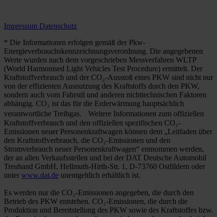
Impressum
Datenschutz
* Die Informationen erfolgen gemäß der Pkw-
Energieverbrauchskennzeichnungsverordnung. Die angegebenen
Werte wurden nach dem vorgeschrieben Messverfahren WLTP
(World Harmonised Light Vehicles Test Procedure) ermittelt. Der
Kraftstoffverbrauch und der CO₂-Ausstoß eines PKW sind nicht nur
von der effizienten Ausnutzung des Kraftstoffs durch den PKW,
sondern auch vom Fahrstil und anderen nichttechnischen Faktoren
abhängig. CO₂ ist das für die Erderwärmung hauptsächlich
verantwortliche Treibgas. Weitere Informationen zum offiziellen
Kraftstoffverbrauch und den offiziellen spezifischen CO₂-
Emissionen neuer Personenkraftwagen können dem „Leitfaden über
den Kraftstoffverbrauch, die CO₂-Emissionen und den
Stromverbrauch neuer Personenkraftwagen“ entnommen werden,
der an allen Verkaufsstellen und bei der DAT Deutsche Automobil
Treuhand GmbH, Hellmuth-Hirth-Str. 1, D-73760 Ostfildern oder
unter
www.dat.de
unentgeltlich erhältlich ist.
Es werden nur die CO₂-Emissionen angegeben, die durch den
Betrieb des PKW entstehen. CO₂-Emissionen, die durch die
Produktion und Bereitstellung des PKW sowie des Kraftstoffes bzw.