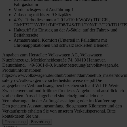
Fahrgastraum
Vorderachsgewicht Ausführung 1
Zulassung mit bis zu 9 Sitzplätze
4-Zyl.Turbodieselmotor 2,0 L/110 KW(4V) TDI CR ,
GM:T37/T3Y/TS1/T4P/T98/T4S/TR1/T0N/T13/T29/TD1/TI
Haltegriff für Einstieg an der A-Säule, auf der Fahrer- und
Beifahrerseite
Armaturentafel Komfort (Unterteil in Palladium) mit
Chromapplikationen und schwarz lackierten Blenden
Angaben zum Hersteller: Volkswagen AG, Volkswagen
Nutzfahrzeuge, Mecklenheidestraße 74, 30419 Hannover,
Deutschland, +49-5361-9-0, kundenbetreuung(at)volkswagen.de,
Produktinformationen:
https://www.volkswagen.de/idhub/content/dam/onehub_master/downl
safety-cv/volkswagen-cv-sicherheitshinweise-de.pdfDie
angegebenen Verbrauchsangaben beziehen sich auf WLTP-Werte.
Zwischenverkauf und Irrtümer für dieses Angebot sind ausdrücklich
vorbehalten. Ausschlaggebend sind einzig und allein die
Vereinbarungen in der Auftragsbestätigung oder im Kaufvertrag.
Den genauen Ausstattungsumfang, die genauen Kilometer und den
Verkaufspreis erhalten Sie von unserem Verkaufspersonal. Bitte
kontaktieren Sie uns.
Finanzierung
Barzahlung