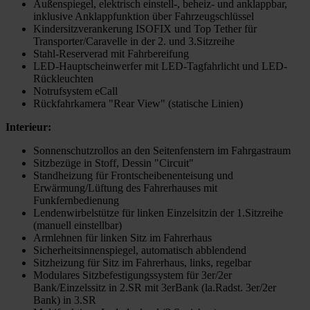
Außenspiegel, elektrisch einstell-, beheiz- und anklappbar,
inklusive Anklappfunktion über Fahrzeugschlüssel
Kindersitzverankerung ISOFIX und Top Tether für
Transporter/Caravelle in der 2. und 3.Sitzreihe
Stahl-Reserverad mit Fahrbereifung
LED-Hauptscheinwerfer mit LED-Tagfahrlicht und LED-
Rückleuchten
Notrufsystem eCall
Rückfahrkamera "Rear View" (statische Linien)
Interieur:
Sonnenschutzrollos an den Seitenfenstern im Fahrgastraum
Sitzbezüge in Stoff, Dessin "Circuit"
Standheizung für Frontscheibenenteisung und
Erwärmung/Lüftung des Fahrerhauses mit
Funkfernbedienung
Lendenwirbelstütze für linken Einzelsitzin der 1.Sitzreihe
(manuell einstellbar)
Armlehnen für linken Sitz im Fahrerhaus
Sicherheitsinnenspiegel, automatisch abblendend
Sitzheizung für Sitz im Fahrerhaus, links, regelbar
Modulares Sitzbefestigungssystem für 3er/2er
Bank/Einzelssitz in 2.SR mit 3erBank (la.Radst. 3er/2er
Bank) in 3.SR