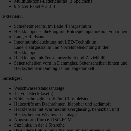
Multifunktions-Lederlenkrad (3 Speichen)
9-Sitzer-Paket = 3-3-3
Exterieur:
Schiebetür rechts, im Lade-/Fahrgastraum
Heckklappenschließung mit Entriegelungsfunktion von innen
Langer Radstand
Innenraumbeleuchtung mit LED-Technik im
Lade-/Fahrgastraum und Vorfeldbeleuchtung in der
Heckklappe
Heckklappe mit Fensterausschnitt und Zuziehhilfe
Seitenscheiben vorn in Dämmglas, Seitenscheiben hinten und
Heckscheibe inDämmglas und abgedunkelt
Sonstiges:
Waschwasserstandsanzeige
12-Volt-Steckdose(n)
Kühlerschutzgitter mit fünf Chromleisten
Haltegriffe am Dachrahmen, klappbar und gedämpft
Heckfenster mit Wärmeschutzverglasung, beheizbar, und
Heckscheiben-Wischwaschanlage
Abgasnorm Euro 6d ISC-FCM
Sitz links, in der 1.Sitzreihe
Besondere Entdröhnmaßnahmen im Fahrerhaus und