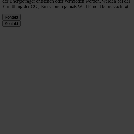
der Energieträger entstehen oder vermieden werden, werden bei der
Ermittlung der CO₂-Emissionen gemäß WLTP nicht berücksichtigt.
Kontakt
Kontakt