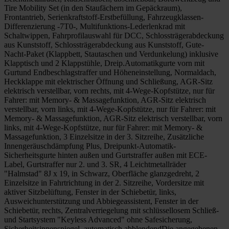
Tire Mobility Set (in den Staufächern im Gepäckraum),
Frontantrieb, Serienkraftstoff-Erstbefüllung, Fahrzeugklassen-
Differenzierung -7T0-, Multifunktions-Lederlenkrad mit
Schaltwippen, Fahrprofilauswahl für DCC, Schlossträgerabdeckung
aus Kunststoff, Schlossträgerabdeckung aus Kunststoff, Gute-
Nacht-Paket (Klappbett, Stautaschen und Verdunkelung) inklusive
Klapptisch und 2 Klappstühle, Dreip.Automatikgurte vorn mit
Gurtund Endbeschlagstraffer und Höheneinstellung, Normaldach,
Heckklappe mit elektrischer Öffnung und Schließung, AGR-Sitz
elektrisch verstellbar, vorn rechts, mit 4-Wege-Kopfstütze, nur für
Fahrer: mit Memory- & Massagefunktion, AGR-Sitz elektrisch
verstellbar, vorn links, mit 4-Wege-Kopfstütze, nur für Fahrer: mit
Memory- & Massagefunktion, AGR-Sitz elektrisch verstellbar, vorn
links, mit 4-Wege-Kopfstütze, nur für Fahrer: mit Memory- &
Massagefunktion, 3 Einzelsitze in der 3. Sitzreihe, Zusätzliche
Innengeräuschdämpfung Plus, Dreipunkt-Automatik-
Sicherheitsgurte hinten außen und Gurtstraffer außen mit ECE-
Label, Gurtstraffer nur 2. und 3. SR, 4 Leichtmetallräder
"Halmstad" 8J x 19, in Schwarz, Oberfläche glanzgedreht, 2
Einzelsitze in Fahrtrichtung in der 2. Sitzreihe, Vordersitze mit
aktiver Sitzbelüftung, Fenster in der Schiebetür, links,
Ausweichunterstützung und Abbiegeassistent, Fenster in der
Schiebetür, rechts, Zentralverriegelung mit schlüssellosem Schließ-
und Startsystem "Keyless Advanced" ohne Safesicherung,
Sicherheitsinnenspiegel, automatisch abblendendDie angegebenen