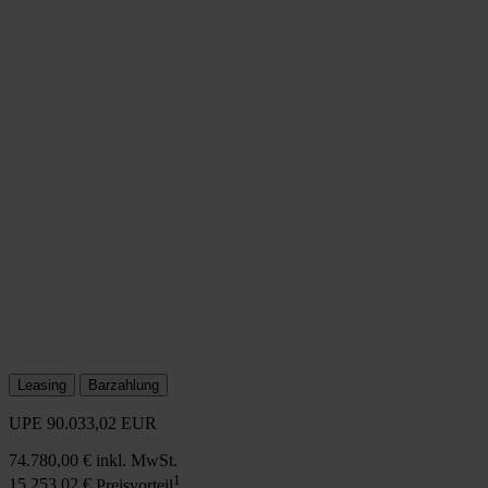
Leasing
Barzahlung
UPE
90.033,02 EUR
74.780,00 €
inkl. MwSt.
1
15.253,02 €
Preisvorteil