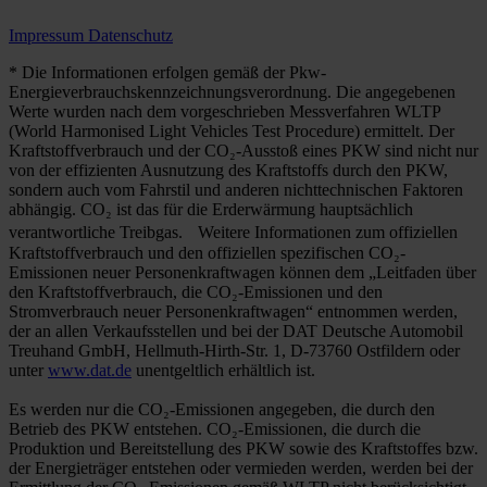
Impressum
Datenschutz
* Die Informationen erfolgen gemäß der Pkw-
Energieverbrauchskennzeichnungsverordnung. Die angegebenen
Werte wurden nach dem vorgeschrieben Messverfahren WLTP
(World Harmonised Light Vehicles Test Procedure) ermittelt. Der
Kraftstoffverbrauch und der CO₂-Ausstoß eines PKW sind nicht nur
von der effizienten Ausnutzung des Kraftstoffs durch den PKW,
sondern auch vom Fahrstil und anderen nichttechnischen Faktoren
abhängig. CO₂ ist das für die Erderwärmung hauptsächlich
verantwortliche Treibgas. Weitere Informationen zum offiziellen
Kraftstoffverbrauch und den offiziellen spezifischen CO₂-
Emissionen neuer Personenkraftwagen können dem „Leitfaden über
den Kraftstoffverbrauch, die CO₂-Emissionen und den
Stromverbrauch neuer Personenkraftwagen“ entnommen werden,
der an allen Verkaufsstellen und bei der DAT Deutsche Automobil
Treuhand GmbH, Hellmuth-Hirth-Str. 1, D-73760 Ostfildern oder
unter
www.dat.de
unentgeltlich erhältlich ist.
Es werden nur die CO₂-Emissionen angegeben, die durch den
Betrieb des PKW entstehen. CO₂-Emissionen, die durch die
Produktion und Bereitstellung des PKW sowie des Kraftstoffes bzw.
der Energieträger entstehen oder vermieden werden, werden bei der