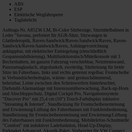
ABS
ESP
Elektrische Wegfahrsperre
Tagfahrlicht
Auftrags-Nr. A85236 LM, Bi-Color Sitzbezüge, Sitzmittelbahnen in
Leder "Savona, perforiert für AGR-Sitze, Sitzwangen in
Glattlederoptik, Raven-Sandwick/Raven-Sandwick/Raven, Raven-
Sandwick/Raven-Sandwick/Raven, Anhängevorrichtung
anklappbar, mit elektrischer Entriegelung (einschließlich
Gespannstabilisierung), Multifunktionstisch/Mittelkonsole mit 3
Becherhaltern, im ganzen Fahrzeug verschiebbar, Netztrennwand,
Panoramaglasdach, abgedunkelt, zweiteilig, Sitzheizung für beide
Sitze im Fahrerhaus, links und rechts getrennt regelbar, Frontscheibe
in Verbundsicherheitsglas, wärme- und geräuschdämmend,
beheizbar, Leiste zwischen den Scheinwerfern hinterleuchtet,
Diebstahl-Alarmanlage mit Innenraumüberwachung, Back-up-Horn
und Abschleppschutz, Digital Cockpit Pro, Navigationssystem
"Discover Pro" mit 25,4 cm (10") Touch-Farbdisplay inklusive
"Streaming & Internet", Standheizung für Frontscheibenenteisung
und Erwärmung/Lüftung des Fahrerhauses mit Funkfernbedienung,
Standheizung für Frontscheibenenteisung und Erwärmung/Lüftung
des Fahrerhauses mit Funkfernbedienung, Mobiltelefon-Schnittstelle
"Comfort" mit induktiver Ladefunktion, Head-Up-Display,
Parkpaket Advanced, Akustik-Paket, Vorbereitet für VW Connect