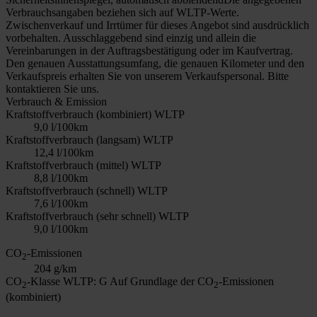
Verbrauchsangaben beziehen sich auf WLTP-Werte.
Zwischenverkauf und Irrtümer für dieses Angebot sind ausdrücklich
vorbehalten. Ausschlaggebend sind einzig und allein die
Vereinbarungen in der Auftragsbestätigung oder im Kaufvertrag.
Den genauen Ausstattungsumfang, die genauen Kilometer und den
Verkaufspreis erhalten Sie von unserem Verkaufspersonal. Bitte
kontaktieren Sie uns.
Verbrauch & Emission
Kraftstoffverbrauch (kombiniert) WLTP
9,0 l/100km
Kraftstoffverbrauch (langsam) WLTP
12,4 l/100km
Kraftstoffverbrauch (mittel) WLTP
8,8 l/100km
Kraftstoffverbrauch (schnell) WLTP
7,6 l/100km
Kraftstoffverbrauch (sehr schnell) WLTP
9,0 l/100km
CO
-Emissionen
2
204 g/km
CO
-Klasse WLTP: G
Auf Grundlage der CO
-Emissionen
2
2
(kombiniert)