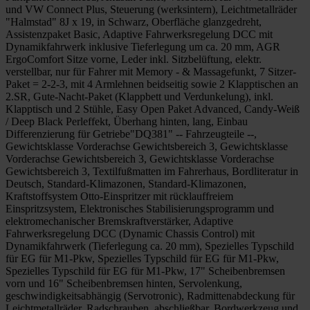
und VW Connect Plus, Steuerung (werksintern), Leichtmetallräder
"Halmstad" 8J x 19, in Schwarz, Oberfläche glanzgedreht,
Assistenzpaket Basic, Adaptive Fahrwerksregelung DCC mit
Dynamikfahrwerk inklusive Tieferlegung um ca. 20 mm, AGR
ErgoComfort Sitze vorne, Leder inkl. Sitzbelüftung, elektr.
verstellbar, nur für Fahrer mit Memory - & Massagefunkt, 7 Sitzer-
Paket = 2-2-3, mit 4 Armlehnen beidseitig sowie 2 Klapptischen an
2.SR, Gute-Nacht-Paket (Klappbett und Verdunkelung), inkl.
Klapptisch und 2 Stühle, Easy Open Paket Advanced, Candy-Weiß
/ Deep Black Perleffekt, Überhang hinten, lang, Einbau
Differenzierung für Getriebe"DQ381" -- Fahrzeugteile --,
Gewichtsklasse Vorderachse Gewichtsbereich 3, Gewichtsklasse
Vorderachse Gewichtsbereich 3, Gewichtsklasse Vorderachse
Gewichtsbereich 3, Textilfußmatten im Fahrerhaus, Bordliteratur in
Deutsch, Standard-Klimazonen, Standard-Klimazonen,
Kraftstoffsystem Otto-Einspritzer mit rücklauffreiem
Einspritzsystem, Elektronisches Stabilisierungsprogramm und
elektromechanischer Bremskraftverstärker, Adaptive
Fahrwerksregelung DCC (Dynamic Chassis Control) mit
Dynamikfahrwerk (Tieferlegung ca. 20 mm), Spezielles Typschild
für EG für M1-Pkw, Spezielles Typschild für EG für M1-Pkw,
Spezielles Typschild für EG für M1-Pkw, 17" Scheibenbremsen
vorn und 16" Scheibenbremsen hinten, Servolenkung,
geschwindigkeitsabhängig (Servotronic), Radmittenabdeckung für
Leichtmetallräder, Radschrauben, abschließbar, Bordwerkzeug und