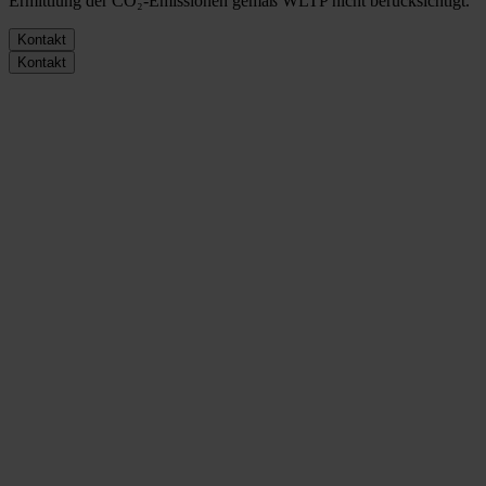
Ermittlung der CO₂-Emissionen gemäß WLTP nicht berücksichtigt.
Kontakt
Kontakt