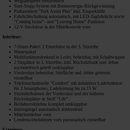
Wegfahrsperre elektronisch
Start-Stopp-System mit Bremsenergie-Rückgewinnung
Parkassistent "Park Assist Plus" inkl. Einparkhilfe
Fahrlichtschaltung automatisch, mit LED-Tagfahrlicht sowie
"Coming home"- und "Leaving Home"-Funktion
12-V-Steckdose in der Mittelkonsole vorn
Interieur:
7-Sitzer-Paket: 2 Einzelsitze in der 3. Sitzreihe
Winterpaket
Multifunktionslenkrad in Leder, beheizbar, mit Schaltwippen
2 Sitzplätze in 3. Sitzreihe, inkl. Rücksitzbank und -lehne
asymmetrisch geteilt umklappbar
Vordersitze beheizbar, Sitzfläche und -lehne getrennt
einstellbar
Telefonschnittstelle "Comfort" mit induktiver Ladefunktion
für 2 Smartphones, Ladeleistung bis zu 15 W
Sitzmittelbahnen der Vordersitze und der äußeren
Rücksitzplätze in Stoff "Life"
Beifahrersitzlehne komplett umklappbar
Innenspiegel automatisch abblendend
Mittelarmlehne vorn
Lendenwirbelstützen vorn pneumatisch einstellbar
Exterieur: