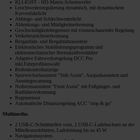
IQ.LIGHT - HD-Matrix-Scheinwerfer
Leuchtweitenregulierung dynamisch, mit dynamischem
Kurvenfahrlicht
Abbiege- und Schlechtwetterlicht
Ablenkungs- und Müdigkeitserkennung
Geschwindigkeitsbegrenzer mit vorausschauender Regelung
Verkehrszeichenerkennung
Berganfahr- und Bergabfahrassistent
Elektronisches Stabilisierungsprogramm und
elektromechanischer Bremskraftverstärker
Adaptive Fahrwerksregelung DCC Pro
inkl.Fahrprofilauswahl
Reifenkontrollanzeige
Spurwechselassistent "Side Assist", Ausparkassistent und
Ausstiegswarnung
Notbremsassistent "Front Assist" mit Fußgänger- und
Radfahrererkennung
Regensensor
Automatische Distanzregelung ACC "stop & go"
Multimedia:
2 USB-C-Schnittstellen vorn, 2 USB-C-Ladebuchsen an der
Mittelkonsolehinten, Ladeleistung bis zu 45 W
Navigationssystem