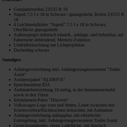
Ganzjahresreifen 235/55 R 18
Napoli 7,5 J x 18 in Schwarz / glanzgedreht, Reifen 235/55 R
18
4 Leichtmetallräder "Napoli" 7,5 J x 18 in Schwarz,
Oberfläche glanzgedreht
Außenspiegel elektrisch einstell-, anklapp- und beheizbar, auf
Fahrerseite abblendend, Memory-Funktion
Umfeldbeleuchtung mit Lichtprojektion
Dachreling schwarz
Sonstiges:
Anhängevorrichtung inkl. Anhängerrangierassistent "Trailer
Assist"
Assistenzpaket "IQ.DRIVE"
Sprachassistent IDA
Ambientebeleuchtung 10-farbig, in der Instrumententafel
sowie in den Türen
Infotainment-Paket "Discover"
Volkswagen Logo vorn und hinten, Leiste zwischen den
Scheinwerfern/Rückleuchten beleuchtet, mit Animation
Anhängevorrichtung anklappbar, mit elektrischer
Entriegelung, inkl. Anhängerrangierassistent Trailer Assist
Gepäckraumboden, ebene Ladefläche, mit Staufach