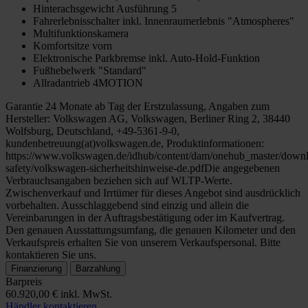
Hinterachsgewicht Ausführung 5
Fahrerlebnisschalter inkl. Innenraumerlebnis "Atmospheres"
Multifunktionskamera
Komfortsitze vorn
Elektronische Parkbremse inkl. Auto-Hold-Funktion
Fußhebelwerk "Standard"
Allradantrieb 4MOTION
Garantie 24 Monate ab Tag der Erstzulassung, Angaben zum
Hersteller: Volkswagen AG, Volkswagen, Berliner Ring 2, 38440
Wolfsburg, Deutschland, +49-5361-9-0,
kundenbetreuung(at)volkswagen.de, Produktinformationen:
https://www.volkswagen.de/idhub/content/dam/onehub_master/downl
safety/volkswagen-sicherheitshinweise-de.pdfDie angegebenen
Verbrauchsangaben beziehen sich auf WLTP-Werte.
Zwischenverkauf und Irrtümer für dieses Angebot sind ausdrücklich
vorbehalten. Ausschlaggebend sind einzig und allein die
Vereinbarungen in der Auftragsbestätigung oder im Kaufvertrag.
Den genauen Ausstattungsumfang, die genauen Kilometer und den
Verkaufspreis erhalten Sie von unserem Verkaufspersonal. Bitte
kontaktieren Sie uns.
Finanzierung
Barzahlung
Barpreis
60.920,00 €
inkl. MwSt.
Händler kontaktieren