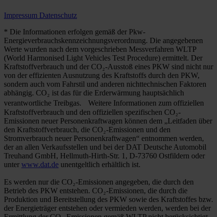
Impressum
Datenschutz
* Die Informationen erfolgen gemäß der Pkw-
Energieverbrauchskennzeichnungsverordnung. Die angegebenen
Werte wurden nach dem vorgeschrieben Messverfahren WLTP
(World Harmonised Light Vehicles Test Procedure) ermittelt. Der
Kraftstoffverbrauch und der CO₂-Ausstoß eines PKW sind nicht nur
von der effizienten Ausnutzung des Kraftstoffs durch den PKW,
sondern auch vom Fahrstil und anderen nichttechnischen Faktoren
abhängig. CO₂ ist das für die Erderwärmung hauptsächlich
verantwortliche Treibgas. Weitere Informationen zum offiziellen
Kraftstoffverbrauch und den offiziellen spezifischen CO₂-
Emissionen neuer Personenkraftwagen können dem „Leitfaden über
den Kraftstoffverbrauch, die CO₂-Emissionen und den
Stromverbrauch neuer Personenkraftwagen“ entnommen werden,
der an allen Verkaufsstellen und bei der DAT Deutsche Automobil
Treuhand GmbH, Hellmuth-Hirth-Str. 1, D-73760 Ostfildern oder
unter
www.dat.de
unentgeltlich erhältlich ist.
Es werden nur die CO₂-Emissionen angegeben, die durch den
Betrieb des PKW entstehen. CO₂-Emissionen, die durch die
Produktion und Bereitstellung des PKW sowie des Kraftstoffes bzw.
der Energieträger entstehen oder vermieden werden, werden bei der
Ermittlung der CO₂-Emissionen gemäß WLTP nicht berücksichtigt.