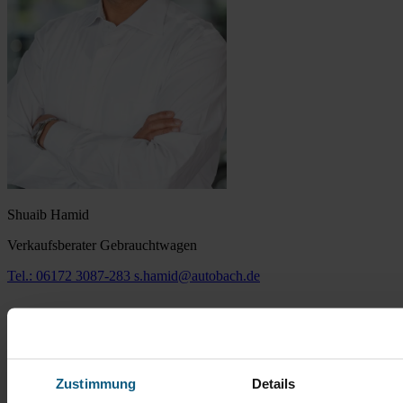
Shuaib Hamid
Verkaufsberater Gebrauchtwagen
Tel.: 06172 3087-283
s.hamid@autobach.de
Zustimmung
Details