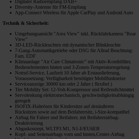
Digitaler Radioempfang DAB+
Diversity-Antenne für FM-Empfang
App-Connect Wireless für Apple CarPlay und Android Auto
Technik & Sicherheit:
Umgebungsansicht "Area View" inkl. Rückfahrkamera "Rear
View"
3D-LED-Rückleuchten mit dynamischer Blinkleuchte
7-Gang-Automatikgetriebe oder DSG für Allrad Beachtung:
Fam. EDF
Klimaanlage "Air Care Climatronic" mit Aktiv-Kombifilter,
Bedienelementen hinten und 3-Zonen-Temperaturregelung
Notruf-Service, Laufzeit 10 Jahre ab Erstauslieferung,
Voraussetzung: Verfügbarkeit benötigter Mobilfunknetze
Serviceanzeige 30000 km oder 2 Jahre ( flexibel )
Tire Mobility Set: 12-Volt-Kompressor und Reifendichtmittel
Servolenkung elektromechanisch, geschwindigkeitsabhängig
geregelt
ISOFIX-Halteösen für Kindersitze auf denäußeren
Rücksitzen sowie auf dem Beifahrersitz, i-Size-kompatibel
Airbag für Fahrer und Beifahrer, mit Beifahrerairbag-
Deaktivierung
Abgaskonzept, WLTP3 M1, N1-I//EU6EB
Kopf- und Seitenairbags vorn und hinten,Center-Airbag