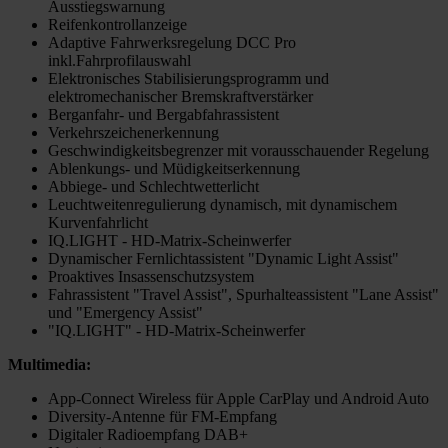
Ausstiegswarnung
Reifenkontrollanzeige
Adaptive Fahrwerksregelung DCC Pro
inkl.Fahrprofilauswahl
Elektronisches Stabilisierungsprogramm und
elektromechanischer Bremskraftverstärker
Berganfahr- und Bergabfahrassistent
Verkehrszeichenerkennung
Geschwindigkeitsbegrenzer mit vorausschauender Regelung
Ablenkungs- und Müdigkeitserkennung
Abbiege- und Schlechtwetterlicht
Leuchtweitenregulierung dynamisch, mit dynamischem
Kurvenfahrlicht
IQ.LIGHT - HD-Matrix-Scheinwerfer
Dynamischer Fernlichtassistent "Dynamic Light Assist"
Proaktives Insassenschutzsystem
Fahrassistent "Travel Assist", Spurhalteassistent "Lane Assist"
und "Emergency Assist"
"IQ.LIGHT" - HD-Matrix-Scheinwerfer
Multimedia:
App-Connect Wireless für Apple CarPlay und Android Auto
Diversity-Antenne für FM-Empfang
Digitaler Radioempfang DAB+