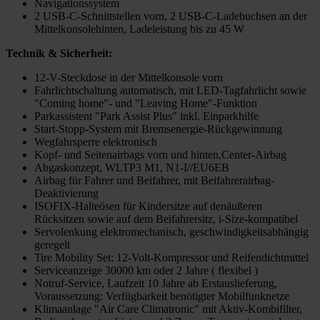
Navigationssystem
2 USB-C-Schnittstellen vorn, 2 USB-C-Ladebuchsen an der
Mittelkonsolehinten, Ladeleistung bis zu 45 W
Technik & Sicherheit:
12-V-Steckdose in der Mittelkonsole vorn
Fahrlichtschaltung automatisch, mit LED-Tagfahrlicht sowie
"Coming home"- und "Leaving Home"-Funktion
Parkassistent "Park Assist Plus" inkl. Einparkhilfe
Start-Stopp-System mit Bremsenergie-Rückgewinnung
Wegfahrsperre elektronisch
Kopf- und Seitenairbags vorn und hinten,Center-Airbag
Abgaskonzept, WLTP3 M1, N1-I//EU6EB
Airbag für Fahrer und Beifahrer, mit Beifahrerairbag-
Deaktivierung
ISOFIX-Halteösen für Kindersitze auf denäußeren
Rücksitzen sowie auf dem Beifahrersitz, i-Size-kompatibel
Servolenkung elektromechanisch, geschwindigkeitsabhängig
geregelt
Tire Mobility Set: 12-Volt-Kompressor und Reifendichtmittel
Serviceanzeige 30000 km oder 2 Jahre ( flexibel )
Notruf-Service, Laufzeit 10 Jahre ab Erstauslieferung,
Voraussetzung: Verfügbarkeit benötigter Mobilfunknetze
Klimaanlage "Air Care Climatronic" mit Aktiv-Kombifilter,