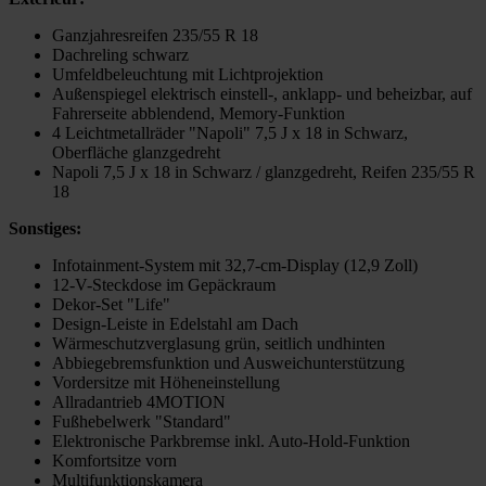
Ganzjahresreifen 235/55 R 18
Dachreling schwarz
Umfeldbeleuchtung mit Lichtprojektion
Außenspiegel elektrisch einstell-, anklapp- und beheizbar, auf
Fahrerseite abblendend, Memory-Funktion
4 Leichtmetallräder "Napoli" 7,5 J x 18 in Schwarz,
Oberfläche glanzgedreht
Napoli 7,5 J x 18 in Schwarz / glanzgedreht, Reifen 235/55 R
18
Sonstiges:
Infotainment-System mit 32,7-cm-Display (12,9 Zoll)
12-V-Steckdose im Gepäckraum
Dekor-Set "Life"
Design-Leiste in Edelstahl am Dach
Wärmeschutzverglasung grün, seitlich undhinten
Abbiegebremsfunktion und Ausweichunterstützung
Vordersitze mit Höheneinstellung
Allradantrieb 4MOTION
Fußhebelwerk "Standard"
Elektronische Parkbremse inkl. Auto-Hold-Funktion
Komfortsitze vorn
Multifunktionskamera