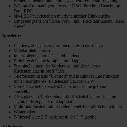
Bedienelementen hinten und 3-Zonen-Temperaturregelung
7-Gang-Automatikgetriebe oder DSG für Allrad Beachtung:
Fam. EDF
3D-LED-Rückleuchten mit dynamischer Blinkleuchte
Umgebungsansicht "Area View" inkl. Rückfahrkamera "Rear
View"
Interieur:
Lendenwirbelstützen vorn pneumatisch einstellbar
Mittelarmlehne vorn
Innenspiegel automatisch abblendend
Beifahrersitzlehne komplett umklappbar
Sitzmittelbahnen der Vordersitze und der äußeren
Rücksitzplätze in Stoff "Life"
Telefonschnittstelle "Comfort" mit induktiver Ladefunktion
für 2 Smartphones, Ladeleistung bis zu 15 W
Vordersitze beheizbar, Sitzfläche und -lehne getrennt
einstellbar
2 Sitzplätze in 3. Sitzreihe, inkl. Rücksitzbank und -lehne
asymmetrisch geteilt umklappbar
Multifunktionslenkrad in Leder, beheizbar, mit Schaltwippen
Winterpaket
7-Sitzer-Paket: 2 Einzelsitze in der 3. Sitzreihe
Exterieur: