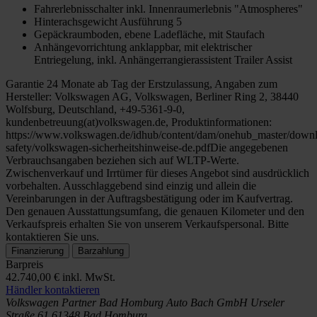
Fahrerlebnisschalter inkl. Innenraumerlebnis "Atmospheres"
Hinterachsgewicht Ausführung 5
Gepäckraumboden, ebene Ladefläche, mit Staufach
Anhängevorrichtung anklappbar, mit elektrischer
Entriegelung, inkl. Anhängerrangierassistent Trailer Assist
Garantie 24 Monate ab Tag der Erstzulassung, Angaben zum
Hersteller: Volkswagen AG, Volkswagen, Berliner Ring 2, 38440
Wolfsburg, Deutschland, +49-5361-9-0,
kundenbetreuung(at)volkswagen.de, Produktinformationen:
https://www.volkswagen.de/idhub/content/dam/onehub_master/downl
safety/volkswagen-sicherheitshinweise-de.pdfDie angegebenen
Verbrauchsangaben beziehen sich auf WLTP-Werte.
Zwischenverkauf und Irrtümer für dieses Angebot sind ausdrücklich
vorbehalten. Ausschlaggebend sind einzig und allein die
Vereinbarungen in der Auftragsbestätigung oder im Kaufvertrag.
Den genauen Ausstattungsumfang, die genauen Kilometer und den
Verkaufspreis erhalten Sie von unserem Verkaufspersonal. Bitte
kontaktieren Sie uns.
Finanzierung
Barzahlung
Barpreis
42.740,00 €
inkl. MwSt.
Händler kontaktieren
Volkswagen Partner Bad Homburg
Auto Bach GmbH
Urseler
Straße 61
61348 Bad Homburg