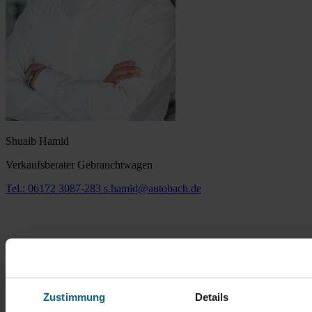
Shuaib Hamid
Verkaufsberater Gebrauchtwagen
Tel.: 06172 3087-283
s.hamid@autobach.de
Zustimmung
Details