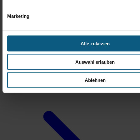
Marketing
Alle zulassen
Auswahl erlauben
Michael Nowak
Verkaufsberater Gebrauchtwagen
Ablehnen
Tel.: 06172 3087-27
m.nowak@autobach.de