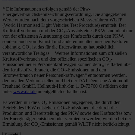
* Die Informationen erfolgen gemäß der Pkw-
Energieverbrauchskennzeichnungsverordnung. Die angegebenen
Werte wurden nach dem vorgeschrieben Messverfahren WLTP
(World Harmonised Light Vehicles Test Procedure) ermittelt. Der
Kraftstoffverbrauch und der CO₂-Ausstoß eines PKW sind nicht nur
von der effizienten Ausnutzung des Kraftstoffs durch den PKW,
sondern auch vom Fahrstil und anderen nichttechnischen Faktoren
abhängig. CO₂ ist das für die Erderwärmung hauptsächlich
verantwortliche Treibgas. Weitere Informationen zum offiziellen
Kraftstoffverbrauch und den offiziellen spezifischen CO₂-
Emissionen neuer Personenkraftwagen können dem „Leitfaden über
den Kraftstoffverbrauch, die CO₂-Emissionen und den
Stromverbrauch neuer Personenkraftwagen“ entnommen werden,
der an allen Verkaufsstellen und bei der DAT Deutsche Automobil
Treuhand GmbH, Hellmuth-Hirth-Str. 1, D-73760 Ostfildern oder
unter
www.dat.de
unentgeltlich erhältlich ist.
Es werden nur die CO₂-Emissionen angegeben, die durch den
Betrieb des PKW entstehen. CO₂-Emissionen, die durch die
Produktion und Bereitstellung des PKW sowie des Kraftstoffes bzw.
der Energieträger entstehen oder vermieden werden, werden bei der
Ermittlung der CO₂-Emissionen gemäß WLTP nicht berücksichtigt.
Kontakt