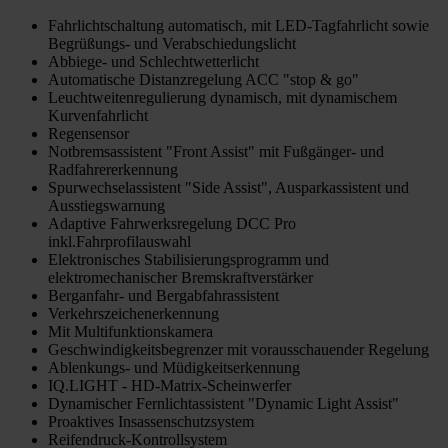
Fahrlichtschaltung automatisch, mit LED-Tagfahrlicht sowie
Begrüßungs- und Verabschiedungslicht
Abbiege- und Schlechtwetterlicht
Automatische Distanzregelung ACC "stop & go"
Leuchtweitenregulierung dynamisch, mit dynamischem
Kurvenfahrlicht
Regensensor
Notbremsassistent "Front Assist" mit Fußgänger- und
Radfahrererkennung
Spurwechselassistent "Side Assist", Ausparkassistent und
Ausstiegswarnung
Adaptive Fahrwerksregelung DCC Pro
inkl.Fahrprofilauswahl
Elektronisches Stabilisierungsprogramm und
elektromechanischer Bremskraftverstärker
Berganfahr- und Bergabfahrassistent
Verkehrszeichenerkennung
Mit Multifunktionskamera
Geschwindigkeitsbegrenzer mit vorausschauender Regelung
Ablenkungs- und Müdigkeitserkennung
IQ.LIGHT - HD-Matrix-Scheinwerfer
Dynamischer Fernlichtassistent "Dynamic Light Assist"
Proaktives Insassenschutzsystem
Reifendruck-Kontrollsystem