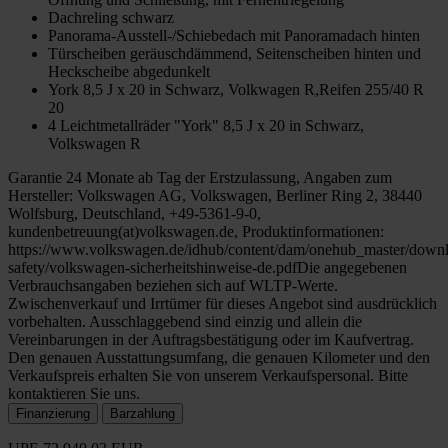
Dachreling schwarz
Panorama-Ausstell-/Schiebedach mit Panoramadach hinten
Türscheiben geräuschdämmend, Seitenscheiben hinten und
Heckscheibe abgedunkelt
York 8,5 J x 20 in Schwarz, Volkwagen R,Reifen 255/40 R
20
4 Leichtmetallräder "York" 8,5 J x 20 in Schwarz,
Volkswagen R
Garantie 24 Monate ab Tag der Erstzulassung, Angaben zum
Hersteller: Volkswagen AG, Volkswagen, Berliner Ring 2, 38440
Wolfsburg, Deutschland, +49-5361-9-0,
kundenbetreuung(at)volkswagen.de, Produktinformationen:
https://www.volkswagen.de/idhub/content/dam/onehub_master/downl
safety/volkswagen-sicherheitshinweise-de.pdfDie angegebenen
Verbrauchsangaben beziehen sich auf WLTP-Werte.
Zwischenverkauf und Irrtümer für dieses Angebot sind ausdrücklich
vorbehalten. Ausschlaggebend sind einzig und allein die
Vereinbarungen in der Auftragsbestätigung oder im Kaufvertrag.
Den genauen Ausstattungsumfang, die genauen Kilometer und den
Verkaufspreis erhalten Sie von unserem Verkaufspersonal. Bitte
kontaktieren Sie uns.
Finanzierung
Barzahlung