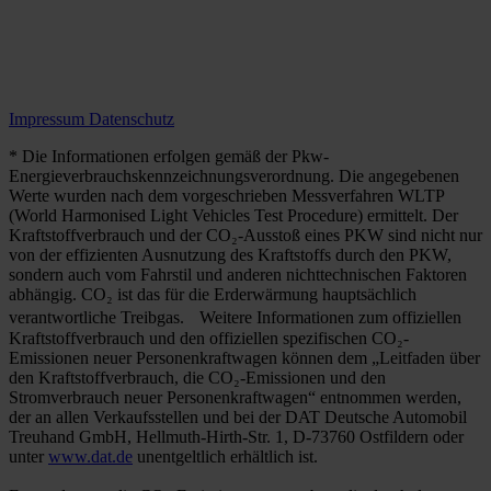
Impressum
Datenschutz
* Die Informationen erfolgen gemäß der Pkw-
Energieverbrauchskennzeichnungsverordnung. Die angegebenen
Werte wurden nach dem vorgeschrieben Messverfahren WLTP
(World Harmonised Light Vehicles Test Procedure) ermittelt. Der
Kraftstoffverbrauch und der CO₂-Ausstoß eines PKW sind nicht nur
von der effizienten Ausnutzung des Kraftstoffs durch den PKW,
sondern auch vom Fahrstil und anderen nichttechnischen Faktoren
abhängig. CO₂ ist das für die Erderwärmung hauptsächlich
verantwortliche Treibgas. Weitere Informationen zum offiziellen
Kraftstoffverbrauch und den offiziellen spezifischen CO₂-
Emissionen neuer Personenkraftwagen können dem „Leitfaden über
den Kraftstoffverbrauch, die CO₂-Emissionen und den
Stromverbrauch neuer Personenkraftwagen“ entnommen werden,
der an allen Verkaufsstellen und bei der DAT Deutsche Automobil
Treuhand GmbH, Hellmuth-Hirth-Str. 1, D-73760 Ostfildern oder
unter
www.dat.de
unentgeltlich erhältlich ist.