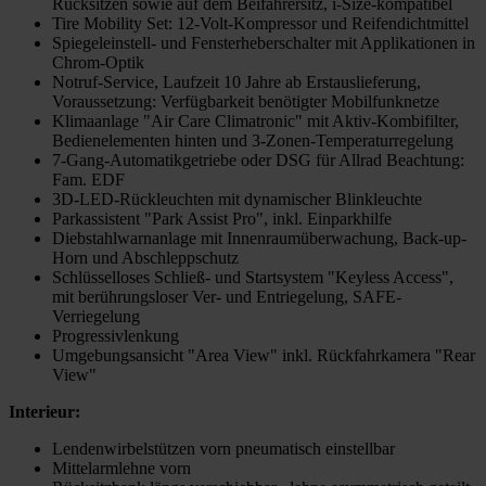
Rücksitzen sowie auf dem Beifahrersitz, i-Size-kompatibel
Tire Mobility Set: 12-Volt-Kompressor und Reifendichtmittel
Spiegeleinstell- und Fensterheberschalter mit Applikationen in
Chrom-Optik
Notruf-Service, Laufzeit 10 Jahre ab Erstauslieferung,
Voraussetzung: Verfügbarkeit benötigter Mobilfunknetze
Klimaanlage "Air Care Climatronic" mit Aktiv-Kombifilter,
Bedienelementen hinten und 3-Zonen-Temperaturregelung
7-Gang-Automatikgetriebe oder DSG für Allrad Beachtung:
Fam. EDF
3D-LED-Rückleuchten mit dynamischer Blinkleuchte
Parkassistent "Park Assist Pro", inkl. Einparkhilfe
Diebstahlwarnanlage mit Innenraumüberwachung, Back-up-
Horn und Abschleppschutz
Schlüsselloses Schließ- und Startsystem "Keyless Access",
mit berührungsloser Ver- und Entriegelung, SAFE-
Verriegelung
Progressivlenkung
Umgebungsansicht "Area View" inkl. Rückfahrkamera "Rear
View"
Interieur:
Lendenwirbelstützen vorn pneumatisch einstellbar
Mittelarmlehne vorn