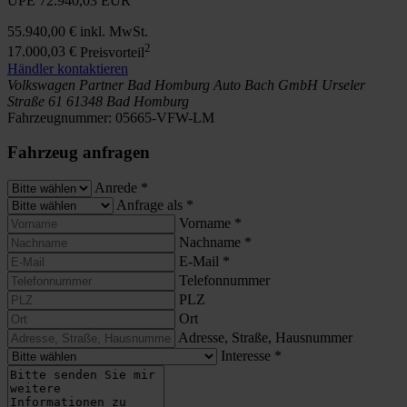
UPE
72.940,03 EUR
55.940,00 €
inkl. MwSt.
2
17.000,03 €
Preisvorteil
Händler kontaktieren
Volkswagen Partner Bad Homburg
Auto Bach GmbH
Urseler
Straße 61
61348 Bad Homburg
Fahrzeugnummer:
05665-VFW-LM
Fahrzeug anfragen
Anrede
*
Anfrage als
*
Vorname
*
Nachname
*
E-Mail
*
Telefonnummer
PLZ
Ort
Adresse, Straße, Hausnummer
Interesse
*