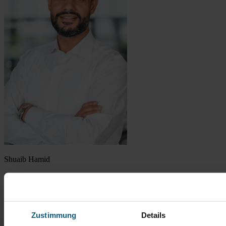
Shuaib Hamid
Verkaufsberater Gebrauchtwagen
Tel.: 06172 3087-283
s.hamid@autobach.de
Zustimmung
Details