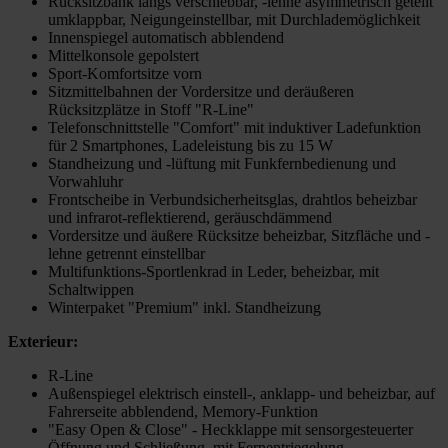
Rücksitzbank längs verschiebbar, -lehne asymmetrisch geteilt
umklappbar, Neigungeinstellbar, mit Durchlademöglichkeit
Innenspiegel automatisch abblendend
Mittelkonsole gepolstert
Sport-Komfortsitze vorn
Sitzmittelbahnen der Vordersitze und deräußeren
Rücksitzplätze in Stoff "R-Line"
Telefonschnittstelle "Comfort" mit induktiver Ladefunktion
für 2 Smartphones, Ladeleistung bis zu 15 W
Standheizung und -lüftung mit Funkfernbedienung und
Vorwahluhr
Frontscheibe in Verbundsicherheitsglas, drahtlos beheizbar
und infrarot-reflektierend, geräuschdämmend
Vordersitze und äußere Rücksitze beheizbar, Sitzfläche und -
lehne getrennt einstellbar
Multifunktions-Sportlenkrad in Leder, beheizbar, mit
Schaltwippen
Winterpaket "Premium" inkl. Standheizung
Exterieur:
R-Line
Außenspiegel elektrisch einstell-, anklapp- und beheizbar, auf
Fahrerseite abblendend, Memory-Funktion
"Easy Open & Close" - Heckklappe mit sensorgesteuerter
Öffnung und Schließung, mit Fernentriegelung