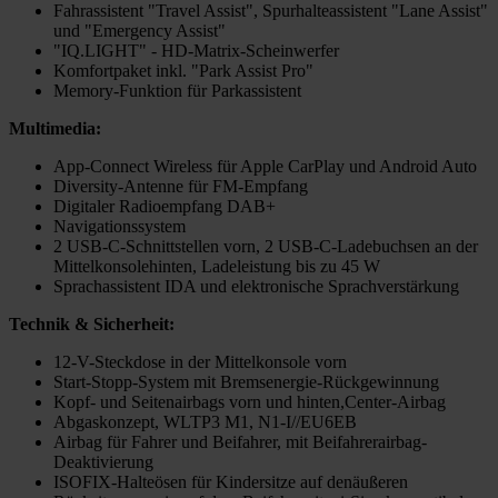
Fahrassistent "Travel Assist", Spurhalteassistent "Lane Assist"
und "Emergency Assist"
"IQ.LIGHT" - HD-Matrix-Scheinwerfer
Komfortpaket inkl. "Park Assist Pro"
Memory-Funktion für Parkassistent
Multimedia:
App-Connect Wireless für Apple CarPlay und Android Auto
Diversity-Antenne für FM-Empfang
Digitaler Radioempfang DAB+
Navigationssystem
2 USB-C-Schnittstellen vorn, 2 USB-C-Ladebuchsen an der
Mittelkonsolehinten, Ladeleistung bis zu 45 W
Sprachassistent IDA und elektronische Sprachverstärkung
Technik & Sicherheit:
12-V-Steckdose in der Mittelkonsole vorn
Start-Stopp-System mit Bremsenergie-Rückgewinnung
Kopf- und Seitenairbags vorn und hinten,Center-Airbag
Abgaskonzept, WLTP3 M1, N1-I//EU6EB
Airbag für Fahrer und Beifahrer, mit Beifahrerairbag-
Deaktivierung
ISOFIX-Halteösen für Kindersitze auf denäußeren