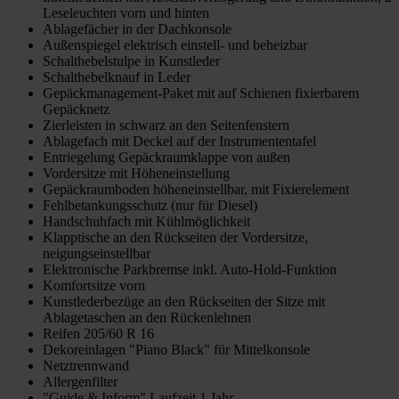
Leseleuchten vorn und hinten
Ablagefächer in der Dachkonsole
Außenspiegel elektrisch einstell- und beheizbar
Schalthebelstulpe in Kunstleder
Schalthebelknauf in Leder
Gepäckmanagement-Paket mit auf Schienen fixierbarem
Gepäcknetz
Zierleisten in schwarz an den Seitenfenstern
Ablagefach mit Deckel auf der Instrumententafel
Entriegelung Gepäckraumklappe von außen
Vordersitze mit Höheneinstellung
Gepäckraumboden höheneinstellbar, mit Fixierelement
Fehlbetankungsschutz (nur für Diesel)
Handschuhfach mit Kühlmöglichkeit
Klapptische an den Rückseiten der Vordersitze,
neigungseinstellbar
Elektronische Parkbremse inkl. Auto-Hold-Funktion
Komfortsitze vorn
Kunstlederbezüge an den Rückseiten der Sitze mit
Ablagetaschen an den Rückenlehnen
Reifen 205/60 R 16
Dekoreinlagen "Piano Black" für Mittelkonsole
Netztrennwand
Allergenfilter
"Guide & Inform" Laufzeit 1 Jahr