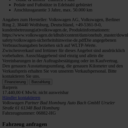
Pedale und Fußstütze in Edelstahl gebürstet
Anschlussgarantie 3 Jahre, max. 50.000 km
Angaben zum Hersteller: Volkswagen AG, Volkswagen, Berliner
Ring 2, 38440 Wolfsburg, Deutschland, +49-5361-9-0,
kundenbetreuung(at)volkswagen.de, Produktinformationen:
https://www.volkswagen.de/idhub/content/dam/onehub_master/downl
safety/volkswagen-sicherheitshinweise-de.pdfDie angegebenen
Verbrauchsangaben beziehen sich auf WLTP-Werte.
Zwischenverkauf und Irrtümer für dieses Angebot sind ausdrücklich
vorbehalten. Ausschlaggebend sind einzig und allein die
Vereinbarungen in der Auftragsbestätigung oder im Kaufvertrag.
Den genauen Ausstattungsumfang, die genauen Kilometer und den
Verkaufspreis erhalten Sie von unserem Verkaufspersonal. Bitte
kontaktieren Sie uns.
Finanzierung
Barzahlung
Barpreis
17.440,00 €
MwSt. nicht ausweisbar
Händler kontaktieren
Volkswagen Partner Bad Homburg
Auto Bach GmbH
Urseler
Straße 61
61348 Bad Homburg
Fahrzeugnummer:
06882-HG
Fahrzeug anfragen