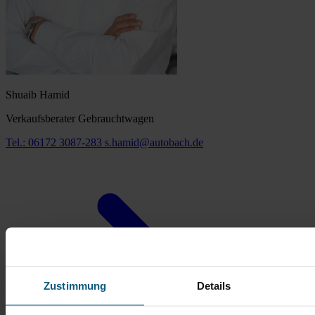
Shuaib Hamid
Verkaufsberater Gebrauchtwagen
Tel.: 06172 3087-283
s.hamid@autobach.de
Zustimmung
Details