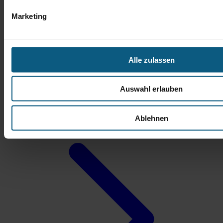
Marketing
Alle zulassen
Michael Nowak
Auswahl erlauben
Verkaufsberater Gebrauchtwagen
Tel.: 06172 3087-27
m.nowak@autobach.de
Ablehnen