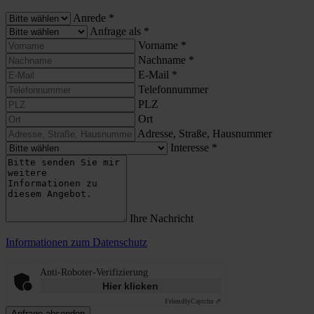
Anrede
*
Anfrage als
*
Vorname
*
Nachname
*
E-Mail
*
Telefonnummer
PLZ
Ort
Adresse, Straße, Hausnummer
Interesse
*
Ihre Nachricht
Informationen zum Datenschutz
Anti-Roboter-Verifizierung
Hier klicken
Friendly
Captcha ⇗
Anfrage absenden