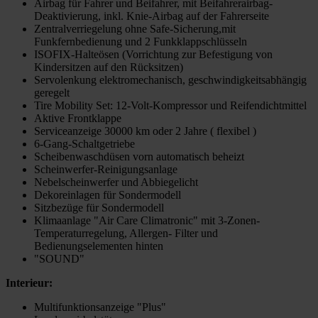
Airbag für Fahrer und Beifahrer, mit Beifahrerairbag-
Deaktivierung, inkl. Knie-Airbag auf der Fahrerseite
Zentralverriegelung ohne Safe-Sicherung,mit
Funkfernbedienung und 2 Funkklappschlüsseln
ISOFIX-Halteösen (Vorrichtung zur Befestigung von
Kindersitzen auf den Rücksitzen)
Servolenkung elektromechanisch, geschwindigkeitsabhängig
geregelt
Tire Mobility Set: 12-Volt-Kompressor und Reifendichtmittel
Aktive Frontklappe
Serviceanzeige 30000 km oder 2 Jahre ( flexibel )
6-Gang-Schaltgetriebe
Scheibenwaschdüsen vorn automatisch beheizt
Scheinwerfer-Reinigungsanlage
Nebelscheinwerfer und Abbiegelicht
Dekoreinlagen für Sondermodell
Sitzbezüge für Sondermodell
Klimaanlage "Air Care Climatronic" mit 3-Zonen-
Temperaturregelung, Allergen- Filter und
Bedienungselementen hinten
"SOUND"
Interieur:
Multifunktionsanzeige "Plus"