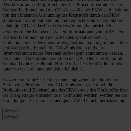
(World Harmonised Light Vehicles Test Procedure) ermittelt. Der
Kraftstoffverbrauch und der CO₂-Ausstoß eines PKW sind nicht nur
von der effizienten Ausnutzung des Kraftstoffs durch den PKW,
sondern auch vom Fahrstil und anderen nichttechnischen Faktoren
abhängig. CO₂ ist das für die Erderwärmung hauptsächlich
verantwortliche Treibgas. Weitere Informationen zum offiziellen
Kraftstoffverbrauch und den offiziellen spezifischen CO₂-
Emissionen neuer Personenkraftwagen können dem „Leitfaden über
den Kraftstoffverbrauch, die CO₂-Emissionen und den
Stromverbrauch neuer Personenkraftwagen“ entnommen werden,
der an allen Verkaufsstellen und bei der DAT Deutsche Automobil
Treuhand GmbH, Hellmuth-Hirth-Str. 1, D-73760 Ostfildern oder
unter
www.dat.de
unentgeltlich erhältlich ist.
Es werden nur die CO₂-Emissionen angegeben, die durch den
Betrieb des PKW entstehen. CO₂-Emissionen, die durch die
Produktion und Bereitstellung des PKW sowie des Kraftstoffes bzw.
der Energieträger entstehen oder vermieden werden, werden bei der
Ermittlung der CO₂-Emissionen gemäß WLTP nicht berücksichtigt.
Kontakt
Kontakt