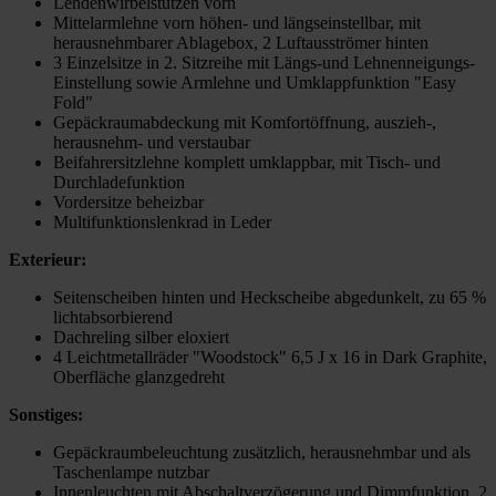
Lendenwirbelstützen vorn
Mittelarmlehne vorn höhen- und längseinstellbar, mit
herausnehmbarer Ablagebox, 2 Luftausströmer hinten
3 Einzelsitze in 2. Sitzreihe mit Längs-und Lehnenneigungs-
Einstellung sowie Armlehne und Umklappfunktion "Easy
Fold"
Gepäckraumabdeckung mit Komfortöffnung, auszieh-,
herausnehm- und verstaubar
Beifahrersitzlehne komplett umklappbar, mit Tisch- und
Durchladefunktion
Vordersitze beheizbar
Multifunktionslenkrad in Leder
Exterieur:
Seitenscheiben hinten und Heckscheibe abgedunkelt, zu 65 %
lichtabsorbierend
Dachreling silber eloxiert
4 Leichtmetallräder "Woodstock" 6,5 J x 16 in Dark Graphite,
Oberfläche glanzgedreht
Sonstiges:
Gepäckraumbeleuchtung zusätzlich, herausnehmbar und als
Taschenlampe nutzbar
Innenleuchten mit Abschaltverzögerung und Dimmfunktion, 2