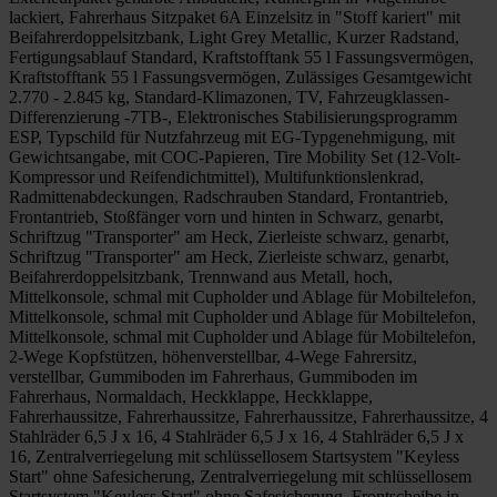
lackiert, Fahrerhaus Sitzpaket 6A Einzelsitz in "Stoff kariert" mit
Beifahrerdoppelsitzbank, Light Grey Metallic, Kurzer Radstand,
Fertigungsablauf Standard, Kraftstofftank 55 l Fassungsvermögen,
Kraftstofftank 55 l Fassungsvermögen, Zulässiges Gesamtgewicht
2.770 - 2.845 kg, Standard-Klimazonen, TV, Fahrzeugklassen-
Differenzierung -7TB-, Elektronisches Stabilisierungsprogramm
ESP, Typschild für Nutzfahrzeug mit EG-Typgenehmigung, mit
Gewichtsangabe, mit COC-Papieren, Tire Mobility Set (12-Volt-
Kompressor und Reifendichtmittel), Multifunktionslenkrad,
Radmittenabdeckungen, Radschrauben Standard, Frontantrieb,
Frontantrieb, Stoßfänger vorn und hinten in Schwarz, genarbt,
Schriftzug "Transporter" am Heck, Zierleiste schwarz, genarbt,
Schriftzug "Transporter" am Heck, Zierleiste schwarz, genarbt,
Beifahrerdoppelsitzbank, Trennwand aus Metall, hoch,
Mittelkonsole, schmal mit Cupholder und Ablage für Mobiltelefon,
Mittelkonsole, schmal mit Cupholder und Ablage für Mobiltelefon,
Mittelkonsole, schmal mit Cupholder und Ablage für Mobiltelefon,
2-Wege Kopfstützen, höhenverstellbar, 4-Wege Fahrersitz,
verstellbar, Gummiboden im Fahrerhaus, Gummiboden im
Fahrerhaus, Normaldach, Heckklappe, Heckklappe,
Fahrerhaussitze, Fahrerhaussitze, Fahrerhaussitze, Fahrerhaussitze, 4
Stahlräder 6,5 J x 16, 4 Stahlräder 6,5 J x 16, 4 Stahlräder 6,5 J x
16, Zentralverriegelung mit schlüssellosem Startsystem "Keyless
Start" ohne Safesicherung, Zentralverriegelung mit schlüssellosem
Startsystem "Keyless Start" ohne Safesicherung, Frontscheibe in