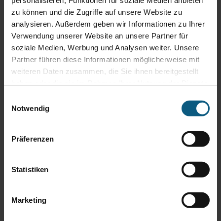
personalisieren, Funktionen für soziale Medien anbieten
Fahrzeug anfragen
zu können und die Zugriffe auf unsere Website zu
analysieren. Außerdem geben wir Informationen zu Ihrer
Anrede
*
Verwendung unserer Website an unsere Partner für
Anfrage als
*
soziale Medien, Werbung und Analysen weiter. Unsere
Vorname
*
Partner führen diese Informationen möglicherweise mit
Nachname
*
weiteren Daten zusammen, die Sie ihnen bereitgestellt
E-Mail
*
Telefonnummer
haben oder die sie im Rahmen Ihrer Nutzung der Dienste
PLZ
gesammelt haben.
Einwilligungsauswahl
Ort
Notwendig
Adresse, Straße, Hausnummer
Interesse
*
Präferenzen
Statistiken
Ihre Nachricht
Informationen zum Datenschutz
Marketing
Anti-Roboter-Verifizierung
Hier klicken