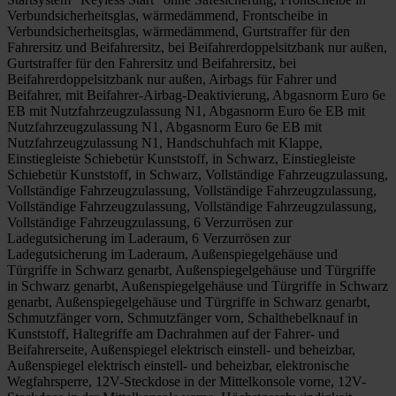
Verbundsicherheitsglas, wärmedämmend, Frontscheibe in
Verbundsicherheitsglas, wärmedämmend, Gurtstraffer für den
Fahrersitz und Beifahrersitz, bei Beifahrerdoppelsitzbank nur außen,
Gurtstraffer für den Fahrersitz und Beifahrersitz, bei
Beifahrerdoppelsitzbank nur außen, Airbags für Fahrer und
Beifahrer, mit Beifahrer-Airbag-Deaktivierung, Abgasnorm Euro 6e
EB mit Nutzfahrzeugzulassung N1, Abgasnorm Euro 6e EB mit
Nutzfahrzeugzulassung N1, Abgasnorm Euro 6e EB mit
Nutzfahrzeugzulassung N1, Handschuhfach mit Klappe,
Einstiegleiste Schiebetür Kunststoff, in Schwarz, Einstiegleiste
Schiebetür Kunststoff, in Schwarz, Vollständige Fahrzeugzulassung,
Vollständige Fahrzeugzulassung, Vollständige Fahrzeugzulassung,
Vollständige Fahrzeugzulassung, Vollständige Fahrzeugzulassung,
Vollständige Fahrzeugzulassung, 6 Verzurrösen zur
Ladegutsicherung im Laderaum, 6 Verzurrösen zur
Ladegutsicherung im Laderaum, Außenspiegelgehäuse und
Türgriffe in Schwarz genarbt, Außenspiegelgehäuse und Türgriffe
in Schwarz genarbt, Außenspiegelgehäuse und Türgriffe in Schwarz
genarbt, Außenspiegelgehäuse und Türgriffe in Schwarz genarbt,
Schmutzfänger vorn, Schmutzfänger vorn, Schalthebelknauf in
Kunststoff, Haltegriffe am Dachrahmen auf der Fahrer- und
Beifahrerseite, Außenspiegel elektrisch einstell- und beheizbar,
Außenspiegel elektrisch einstell- und beheizbar, elektronische
Wegfahrsperre, 12V-Steckdose in der Mittelkonsole vorne, 12V-