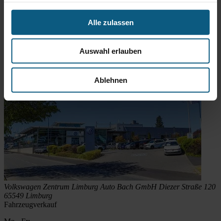
Friendly
Captcha ⇗
Anfrage absenden
Alle zulassen
Standort
Auswahl erlauben
Ablehnen
Volkswagen Zentrum Limburg
Auto Bach GmbH
Diezer Straße 120
65549 Limburg
Fahrzeugverkauf