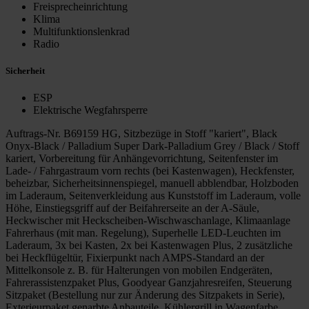
Freisprecheinrichtung
Klima
Multifunktionslenkrad
Radio
Sicherheit
ESP
Elektrische Wegfahrsperre
Auftrags-Nr. B69159 HG, Sitzbezüge in Stoff "kariert", Black
Onyx-Black / Palladium Super Dark-Palladium Grey / Black / Stoff
kariert, Vorbereitung für Anhängevorrichtung, Seitenfenster im
Lade- / Fahrgastraum vorn rechts (bei Kastenwagen), Heckfenster,
beheizbar, Sicherheitsinnenspiegel, manuell abblendbar, Holzboden
im Laderaum, Seitenverkleidung aus Kunststoff im Laderaum, volle
Höhe, Einstiegsgriff auf der Beifahrerseite an der A-Säule,
Heckwischer mit Heckscheiben-Wischwaschanlage, Klimaanlage
Fahrerhaus (mit man. Regelung), Superhelle LED-Leuchten im
Laderaum, 3x bei Kasten, 2x bei Kastenwagen Plus, 2 zusätzliche
bei Heckflügeltür, Fixierpunkt nach AMPS-Standard an der
Mittelkonsole z. B. für Halterungen von mobilen Endgeräten,
Fahrerassistenzpaket Plus, Goodyear Ganzjahresreifen, Steuerung
Sitzpaket (Bestellung nur zur Änderung des Sitzpakets in Serie),
Exterieurpaket genarbte Anbauteile, Kühlergrill in Wagenfarbe