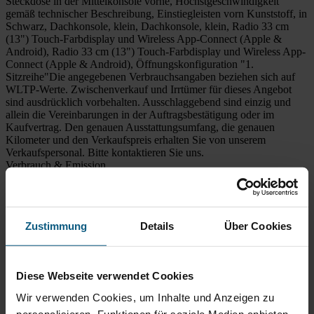
Steckdose in der Mittelkonsole vorne, Höchstgeschwindigkeit
gemäß technischer Beschreibung, Einstiegleisten vorn Kunststoff, in
Schwarz, Dachkonsole, klein, Dachkonsole, klein, Radio 33 cm
(13") Touch-Farbdisplay und Wireless App-Connect (Apple &
Android), Radio 33 cm (13") Touch-Farbdisplay und Wireless App-
Connect (Apple & Android), Öffnungskonfiguration "1.
Sitzreihe"Die angegebenen Verbrauchsangaben beziehen sich auf
WLTP-Werte. Zwischenverkauf und Irrtümer für dieses Angebot
sind ausdrücklich vorbehalten. Ausschlaggebend sind einzig und
allein die Vereinbarungen in der Auftragsbestätigung oder im
Kaufvertrag. Den genauen Ausstattungsumfang, die genauen
Kilometer und den Verkaufspreis erhalten Sie von unserem
Verkaufspersonal. Bitte kontaktieren Sie uns.
Verbrauch & Emission
Finanzierung
Barzahlung
UPE
49.073,22 EUR
Zustimmung
Details
Über Cookies
42.870,00 €
inkl. MwSt.
2
6.203,22 €
Preisvorteil
Händler kontaktieren
Diese Webseite verwendet Cookies
Volkswagen Zentrum Limburg
Auto Bach GmbH
Diezer Straße 120
65549 Limburg
Wir verwenden Cookies, um Inhalte und Anzeigen zu
Fahrzeugnummer:
06536_NG